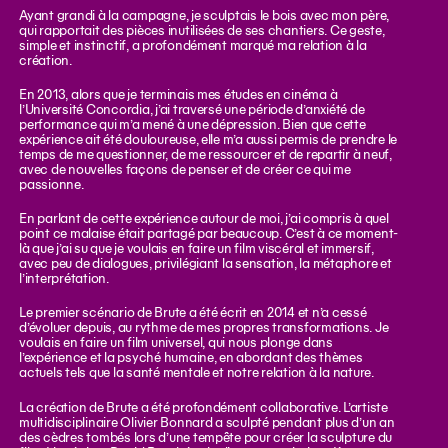
Ayant grandi à la campagne, je sculptais le bois avec mon père,
qui rapportait des pièces inutilisées de ses chantiers. Ce geste,
simple et instinctif, a profondément marqué ma relation à la
création.
En 2013, alors que je terminais mes études en cinéma à
l’Université Concordia, j’ai traversé une période d’anxiété de
performance qui m’a mené à une dépression. Bien que cette
expérience ait été douloureuse, elle m’a aussi permis de prendre le
temps de me questionner, de me ressourcer et de repartir à neuf,
avec de nouvelles façons de penser et de créer ce qui me
passionne.
En parlant de cette expérience autour de moi, j’ai compris à quel
point ce malaise était partagé par beaucoup. C’est à ce moment-
là que j’ai su que je voulais en faire un film viscéral et immersif,
avec peu de dialogues, privilégiant la sensation, la métaphore et
l’interprétation.
Le premier scénario de Brute a été écrit en 2014 et n’a cessé
d’évoluer depuis, au rythme de mes propres transformations. Je
voulais en faire un film universel, qui nous plonge dans
l’expérience et la psyché humaine, en abordant des thèmes
actuels tels que la santé mentale et notre relation à la nature.
La création de Brute a été profondément collaborative. L’artiste
multidisciplinaire Olivier Bonnard a sculpté pendant plus d’un an
des cèdres tombés lors d’une tempête pour créer la sculpture du