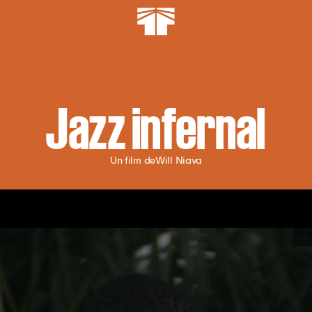
Jazz infernal
Un film de
Will Niava