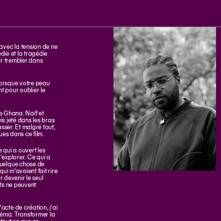
avec la tension de ne
édie et la tragédie
er trembler dans
 Lorsque votre peau
nt pour oublier le
le Ghana. Naïf et
is jeté dans les bras
asser. Et malgré tout,
ues dans ce film.
qui a ouvert les
'explorer. Ce qui a
quelque chose de
ui m'avaient fait rire
 devenir le seul
ts ne peuvent
cte de création, j'ai
inéma. Transformer la