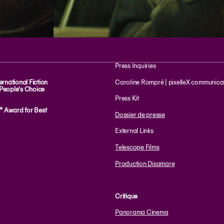
Press Inquiries
ernational Fiction
Caroline Rompré | pixelleX communicat
 People's Choice
Press Kit
* Award for Best
Dossier de presse
External Links
Telescope Films
Production Disamare
Critique
Panorama Cinema