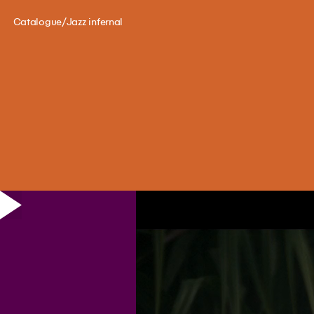
Catalogue
/
Jazz infernal