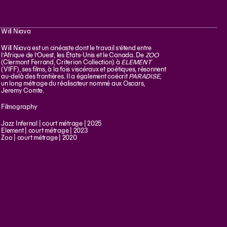
Will Niava
Will Niava est un cinéaste dont le travail s’étend entre
l’Afrique de l’Ouest, les États-Unis et le Canada. De
ZOO
(Clermont ‏Ferrand, Criterion Collection) à
ELEMENT
(VIFF), ses films, à la fois viscéraux et poétiques, résonnent
au-delà des frontières. Il a également coécrit
PARADISE
,
un long métrage du réalisateur nommé aux Oscars,
Jeremy Comte.
Filmography
Jazz Infernal | court métrage | 2025
Element | court métrage | 2023
Zoo | court métrage | 2020