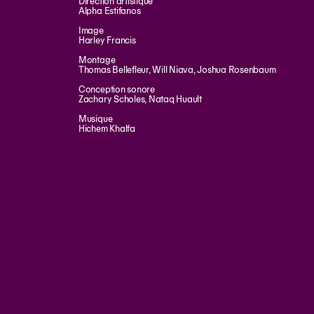
Direction artistique
Alpha Estifanos
Image
Harley Francis
Montage
Thomas Bellefleur, Will Niava, Joshua Rosenbaum
Conception sonore
Zachary Scholes, Nataq Huault
Musique
Hichem Khalfa