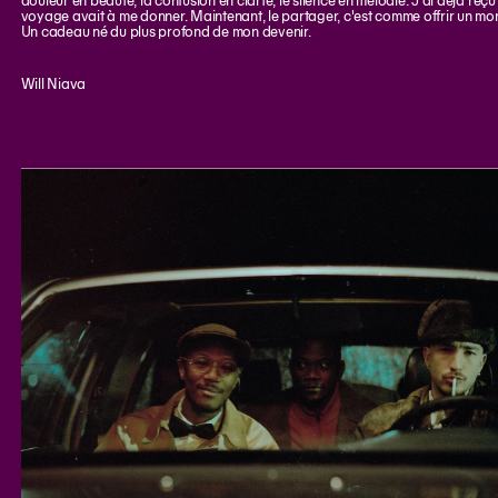
douleur en beauté, la confusion en clarté, le silence en mélodie. J'ai déjà reçu
voyage avait à me donner. Maintenant, le partager, c'est comme offrir un m
Un cadeau né du plus profond de mon devenir.
Will Niava