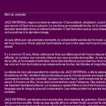
Mot du cinéaste
JAZZ INFERNAL respire comme la mémoire. C'est exaltant, obsédant, vivant 
pas savoir s'il faut rire ou pleurer. La vie dans sa complexité brute, où la com
dansent ensemble dans un même battement. C'est l'émotion que je veux laiss
votre poitrine à la dernière image.
Je suis attiré par ces premiers moments, la vulnérabilité sacrée de l'arrivée.
est trop fine pour l'hiver glacial montréalais et que votre cœur est trop bruya
passé.
Il y a environ 13 ans, j'étais cette jeune âme qui débarquait de l'avion depuis 
affamé, un conteur aux carnets vides et aux yeux grands écarquillés. Je me su
de la ville, je l'ai laissée m'entraîner dans des situations qui auraient pu tout c
me voici en train de traduire ces mésaventures brutes, terrifiantes et magnifiq
Le décès de mon père pendant la création de JAZZ INFERNAL a été le séisme 
fondations du film, révélant des profondeurs que je n'avais jamais envisagé d
commencé comme une comédie “poisson hors de l'eau” s'est transformé en 
sacré. À travers ce film, j'ai eu des conversations avec l'absence. Des scènes q
me fasaient maintenat pleurer. La musique a cessé d'être un bruit de fond pour
langage que le chagrin pouvait comprendre. Les notes portent ce que les mo
contenir.
JAZZ INFERNAL est devenu mon sanctuaire, mon espace de guérison. Dans l'a
retrouvé mon souffle. Voilà ce que signifie être un artiste! Voilà ce qu'est le c