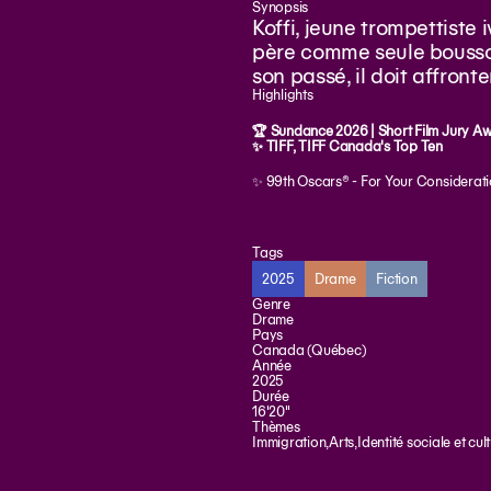
Synopsis
Koffi, jeune trompettiste 
père comme seule boussole.
son passé, il doit affront
Highlights
🏆 Sundance 2026 | Short Film Jury Awa
✨ TIFF, TIFF Canada's Top Ten
✨ 99th Oscars® - For Your Consideratio
Tags
2025
Drame
Fiction
Genre
Drame
Pays
Canada (Québec)
Année
2025
Durée
16'20"
Thèmes
Immigration
,
Arts
,
Identité sociale et cult