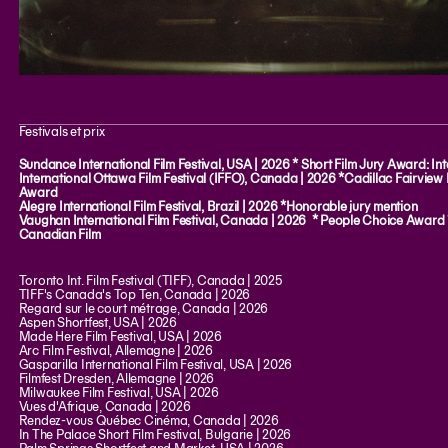
Festivals et prix
Sundance International Film Festival, USA | 2026 * Short Film Jury Award: Int
International Ottawa Film Festival (IFFO), Canada | 2026 *Cadillac Fairview
Award
Alegre International Film Festival, Brazil | 2026 *Honorable jury mention
Vaughan International Film Festival, Canada | 2026 * People Choice Award 
Canadian Film
Toronto Int. Film Festival (TIFF), Canada | 2025
TIFF's Canada's Top Ten, Canada | 2026
Regard sur le court métrage, Canada | 2026
Aspen Shortfest, USA | 2026
Made Here Film Festival, USA | 2026
Arc Film Festival, Allemagne | 2026
Gasparilla International Film Festival, USA | 2026
Filmfest Dresden, Allemagne | 2026
Milwaukee Film Festival, USA | 2026
Vues d'Afrique, Canada | 2026
Rendez-vous Québec Cinéma, Canada | 2026
In The Palace Short Film Festival, Bulgarie | 2026