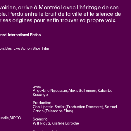
ivoirien, arrive à Montréal avec l’héritage de son
 Perdu entre le bruit de la ville et le silence de
er ses origines pour enfin trouver sa propre voix.
rd: International Fiction
n: Best Live Action Short Film
avec
Ange-Eric Nguessan, Alexis Belhumeur, Kalombo
Kasongo
Production
Zion Lipstein-Saffer (Production Disamare), Samuel
Caron (Telescope Films)
urelle
,
BIPOC
Scénario
Will Niava, Kristelle Laroche